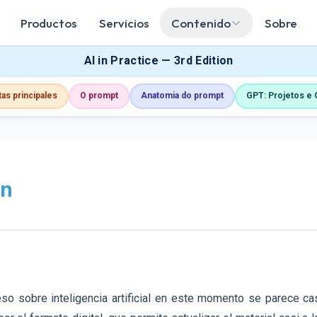
Productos
Servicios
Contenido
Sobre
AI in Practice — 3rd Edition
as principales
O prompt
Anatomia do prompt
GPT: Projetos e
ón
eso sobre inteligencia artificial en este momento se parece cas