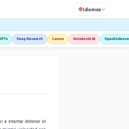
Idiomas
 GPTs
Deep Research
Canvas
NotebookLM
OpenEvidence
i a intentar detener el