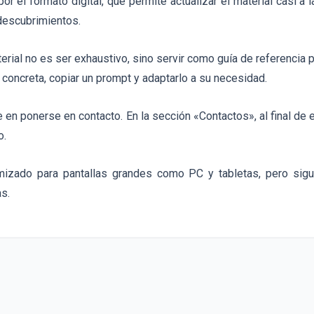
or el formato digital, que permite actualizar el material casi a
descubrimientos.
erial no es ser exhaustivo, sino servir como guía de referencia 
 concreta, copiar un prompt y adaptarlo a su necesidad.
e en ponerse en contacto. En la sección «Contactos», al final de 
o.
mizado para pantallas grandes como PC y tabletas, pero sigue
s.