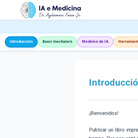
Introducción
Basic mechanics
Modelos de IA
Herramient
Introducci
¡Bienvenidos!
Publicar un libro impr