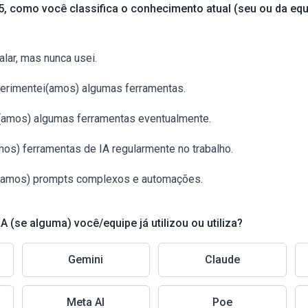
) sobre
ante: Ouvi falar, mas nunca usei.
2 - Curioso: Já experimentei(amos) algumas ferramentas.
3 - Ocasional: Uso(amos) algumas ferramentas eventualmente.
4 - Regular: Uso(amos) ferramentas de IA regularmente no trabalho.
5 - Avançado: Crio(amos) prompts complexos e automações.
Quais ferramentas de IA (se alguma) você/equipe já utilizou ou utiliza?
Gemini
Claude
Meta AI
Poe