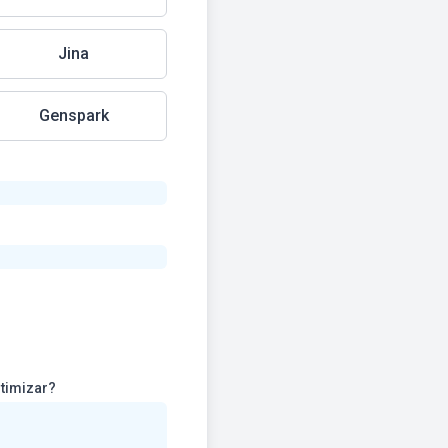
Jina
Genspark
cipal desafio ou tarefa repetitiva no dia a dia (seu ou da equipe) que gostaria de otimizar?