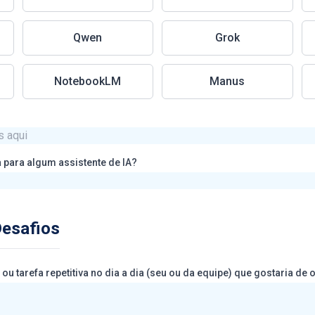
Qwen
Grok
NotebookLM
Manus
a para algum assistente de IA?
Desafios
Qual é o prin