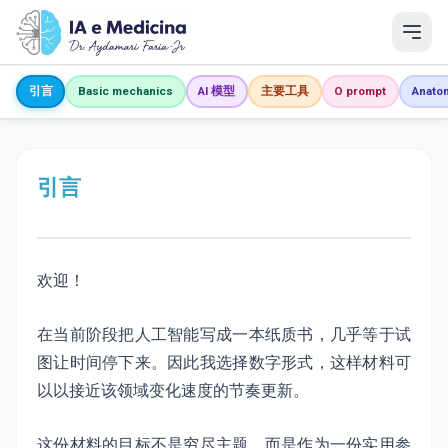
引言
Basic mechanics
AI 模型
主要工具
O prompt
Anato
引言
欢迎！
在当前阶段把人工智能写成一本纸质书，几乎等于试
图让时间停下来。因此我选择数字形式，这样材料可
以以接近该领域变化速度的节奏更新。
这份材料的目标不是穷尽主题，而是作为一份实用参