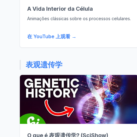
A Vida Interior da Célula
Animações clássicas sobre os processos celulares.
在 YouTube 上观看 →
表观遗传学
O que é 表观遗传学? (SciShow)