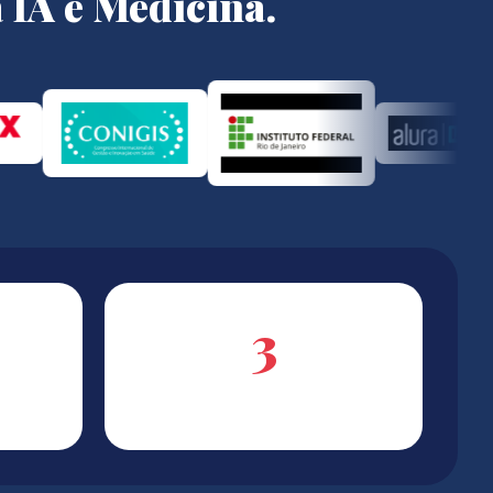
 IA e Medicina.
3
A
CONTINENTI RAGGIUNTI