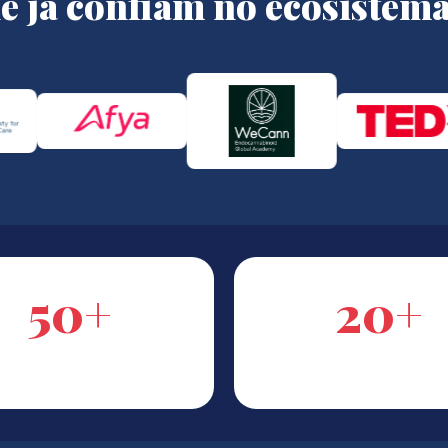
ue já confiam no ecosistema
50+
20+
RMAZIONI EROGATE
ANNI DI DOCENZ