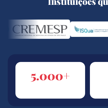
Instituições q
5.000+
PROFESSIONISTI FORMATI
FO